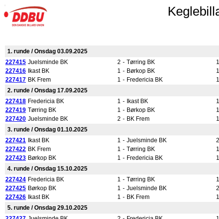
Keglebill
1. runde / Onsdag 03.09.2025
227415
Juelsminde BK
2
-
Tørring BK
227416
Ikast BK
1
-
Børkop BK
227417
BK Frem
1
-
Fredericia BK
2. runde / Onsdag 17.09.2025
227418
Fredericia BK
1
-
Ikast BK
227419
Tørring BK
1
-
Børkop BK
227420
Juelsminde BK
2
-
BK Frem
3. runde / Onsdag 01.10.2025
227421
Ikast BK
1
-
Juelsminde BK
227422
BK Frem
1
-
Tørring BK
227423
Børkop BK
1
-
Fredericia BK
4. runde / Onsdag 15.10.2025
227424
Fredericia BK
1
-
Tørring BK
227425
Børkop BK
1
-
Juelsminde BK
227426
Ikast BK
1
-
BK Frem
5. runde / Onsdag 29.10.2025
227427
Juelsminde BK
2
-
Fredericia BK