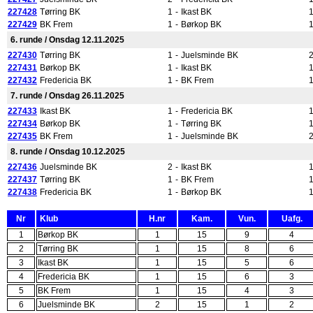
227428
Tørring BK
1
-
Ikast BK
227429
BK Frem
1
-
Børkop BK
6. runde / Onsdag 12.11.2025
227430
Tørring BK
1
-
Juelsminde BK
227431
Børkop BK
1
-
Ikast BK
227432
Fredericia BK
1
-
BK Frem
7. runde / Onsdag 26.11.2025
227433
Ikast BK
1
-
Fredericia BK
227434
Børkop BK
1
-
Tørring BK
227435
BK Frem
1
-
Juelsminde BK
8. runde / Onsdag 10.12.2025
227436
Juelsminde BK
2
-
Ikast BK
227437
Tørring BK
1
-
BK Frem
227438
Fredericia BK
1
-
Børkop BK
Nr
Klub
H.nr
Kam.
Vun.
Uafg.
1
Børkop BK
1
15
9
4
2
Tørring BK
1
15
8
6
3
Ikast BK
1
15
5
6
4
Fredericia BK
1
15
6
3
5
BK Frem
1
15
4
3
6
Juelsminde BK
2
15
1
2