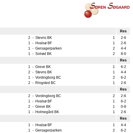
Res
2
-
Stevns BK
1
2-6
1
-
Hvalsø BF
1
2-6
1
-
Gersagerparken
2
4-4
1
-
Solrød BK
2
8-0
Res
1
-
Greve BK
1
6-2
2
-
Stevns BK
1
4-4
1
-
Vordingborg BC
2
6-2
2
-
Ringsted BC
1
2-6
Res
2
-
Vordingborg BC
2
2-6
1
-
Hvalsø BF
1
6-2
2
-
Greve BK
1
0-8
1
-
Holmegård BK
1
2-6
Res
1
-
Hvalsø BF
1
4-4
1
-
Gersagerparken
2
6-2