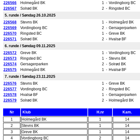
226566
Holmegård BK
1
-
Vordingborg BC
226567
Solrød BK
2
-
Ringsted BC
5. runde / Søndag 26.10.2025
226568
Stevns BK
1
-
Holmegård BK
226569
Vordingborg BC
2
-
Gersagerparken
226570
Ringsted BC
1
-
Greve BK
226571
Solrød BK
2
-
Hvalsø BF
6. runde / Søndag 09.11.2025
226572
Greve BK
1
-
Vordingborg BC
226573
Ringsted BC
1
-
Stevns BK
226574
Gersagerparken
2
-
Solrød BK
226575
Holmegård BK
1
-
Hvalsø BF
7. runde / Søndag 23.11.2025
226576
Stevns BK
1
-
Greve BK
226577
Vordingborg BC
2
-
Ringsted BC
226578
Hvalsø BF
1
-
Gersagerparken
226579
Solrød BK
2
-
Holmegård BK
Nr
Klub
H.nr
Kam.
1
Holmegård BK
1
14
2
Stevns BK
1
14
3
Greve BK
1
14
4
Vordingborg BC
2
14