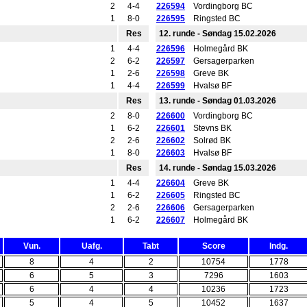
2
4-4
226594
Vordingborg BC
1
8-0
226595
Ringsted BC
Res
12. runde - Søndag 15.02.2026
1
4-4
226596
Holmegård BK
2
6-2
226597
Gersagerparken
1
2-6
226598
Greve BK
1
4-4
226599
Hvalsø BF
Res
13. runde - Søndag 01.03.2026
2
8-0
226600
Vordingborg BC
1
6-2
226601
Stevns BK
2
2-6
226602
Solrød BK
1
8-0
226603
Hvalsø BF
Res
14. runde - Søndag 15.03.2026
1
4-4
226604
Greve BK
1
6-2
226605
Ringsted BC
2
2-6
226606
Gersagerparken
1
6-2
226607
Holmegård BK
Vun.
Uafg.
Tabt
Score
Indg.
8
4
2
10754
1778
6
5
3
7296
1603
6
4
4
10236
1723
5
4
5
10452
1637