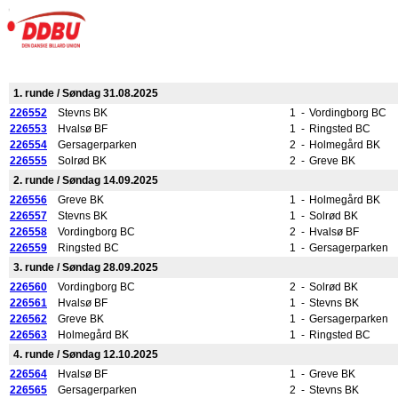
1. runde / Søndag 31.08.2025
226552
Stevns BK
1
-
Vordingborg BC
226553
Hvalsø BF
1
-
Ringsted BC
226554
Gersagerparken
2
-
Holmegård BK
226555
Solrød BK
2
-
Greve BK
2. runde / Søndag 14.09.2025
226556
Greve BK
1
-
Holmegård BK
226557
Stevns BK
1
-
Solrød BK
226558
Vordingborg BC
2
-
Hvalsø BF
226559
Ringsted BC
1
-
Gersagerparken
3. runde / Søndag 28.09.2025
226560
Vordingborg BC
2
-
Solrød BK
226561
Hvalsø BF
1
-
Stevns BK
226562
Greve BK
1
-
Gersagerparken
226563
Holmegård BK
1
-
Ringsted BC
4. runde / Søndag 12.10.2025
226564
Hvalsø BF
1
-
Greve BK
226565
Gersagerparken
2
-
Stevns BK