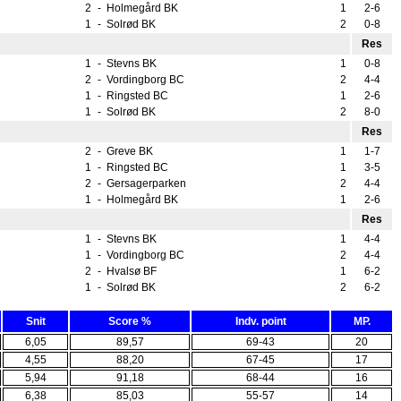
2
-
Holmegård BK
1
2-6
1
-
Solrød BK
2
0-8
Res
1
-
Stevns BK
1
0-8
2
-
Vordingborg BC
2
4-4
1
-
Ringsted BC
1
2-6
1
-
Solrød BK
2
8-0
Res
2
-
Greve BK
1
1-7
1
-
Ringsted BC
1
3-5
2
-
Gersagerparken
2
4-4
1
-
Holmegård BK
1
2-6
Res
1
-
Stevns BK
1
4-4
1
-
Vordingborg BC
2
4-4
2
-
Hvalsø BF
1
6-2
1
-
Solrød BK
2
6-2
Snit
Score %
Indv. point
MP.
6,05
89,57
69-43
20
4,55
88,20
67-45
17
5,94
91,18
68-44
16
6,38
85,03
55-57
14