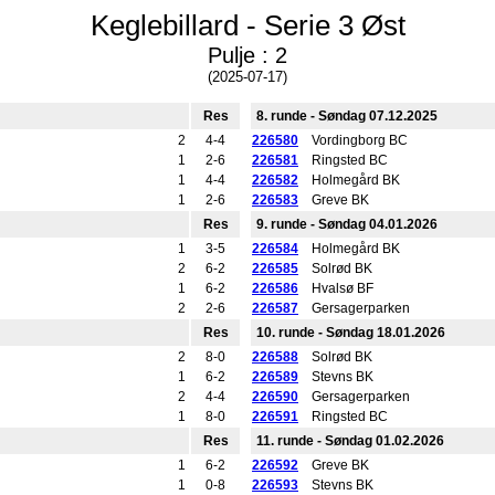
Keglebillard - Serie 3 Øst
Pulje : 2
(2025-07-17)
Res
8. runde - Søndag 07.12.2025
2
4-4
226580
Vordingborg BC
1
2-6
226581
Ringsted BC
1
4-4
226582
Holmegård BK
1
2-6
226583
Greve BK
Res
9. runde - Søndag 04.01.2026
1
3-5
226584
Holmegård BK
2
6-2
226585
Solrød BK
1
6-2
226586
Hvalsø BF
2
2-6
226587
Gersagerparken
Res
10. runde - Søndag 18.01.2026
2
8-0
226588
Solrød BK
1
6-2
226589
Stevns BK
2
4-4
226590
Gersagerparken
1
8-0
226591
Ringsted BC
Res
11. runde - Søndag 01.02.2026
1
6-2
226592
Greve BK
1
0-8
226593
Stevns BK