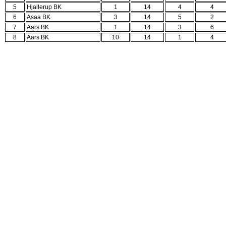
5
Hjallerup BK
1
14
4
4
6
Asaa BK
3
14
5
2
7
Aars BK
1
14
3
6
8
Aars BK
10
14
1
4