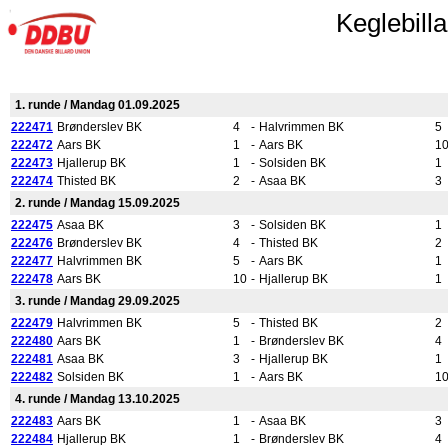
Keglebill
1. runde / Mandag 01.09.2025
222471
Brønderslev BK
4
-
Halvrimmen BK
5
222472
Aars BK
1
-
Aars BK
1
222473
Hjallerup BK
1
-
Solsiden BK
1
222474
Thisted BK
2
-
Asaa BK
3
2. runde / Mandag 15.09.2025
222475
Asaa BK
3
-
Solsiden BK
1
222476
Brønderslev BK
4
-
Thisted BK
2
222477
Halvrimmen BK
5
-
Aars BK
1
222478
Aars BK
10
-
Hjallerup BK
1
3. runde / Mandag 29.09.2025
222479
Halvrimmen BK
5
-
Thisted BK
2
222480
Aars BK
1
-
Brønderslev BK
4
222481
Asaa BK
3
-
Hjallerup BK
1
222482
Solsiden BK
1
-
Aars BK
1
4. runde / Mandag 13.10.2025
222483
Aars BK
1
-
Asaa BK
3
222484
Hjallerup BK
1
-
Brønderslev BK
4