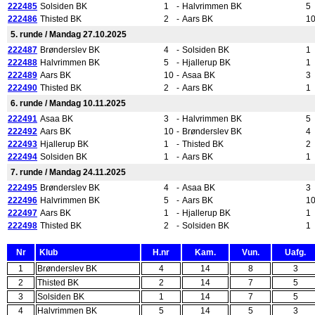
222485
Solsiden BK
1
-
Halvrimmen BK
5
222486
Thisted BK
2
-
Aars BK
1
5. runde / Mandag 27.10.2025
222487
Brønderslev BK
4
-
Solsiden BK
1
222488
Halvrimmen BK
5
-
Hjallerup BK
1
222489
Aars BK
10
-
Asaa BK
3
222490
Thisted BK
2
-
Aars BK
1
6. runde / Mandag 10.11.2025
222491
Asaa BK
3
-
Halvrimmen BK
5
222492
Aars BK
10
-
Brønderslev BK
4
222493
Hjallerup BK
1
-
Thisted BK
2
222494
Solsiden BK
1
-
Aars BK
1
7. runde / Mandag 24.11.2025
222495
Brønderslev BK
4
-
Asaa BK
3
222496
Halvrimmen BK
5
-
Aars BK
1
222497
Aars BK
1
-
Hjallerup BK
1
222498
Thisted BK
2
-
Solsiden BK
1
Nr
Klub
H.nr
Kam.
Vun.
Uafg.
1
Brønderslev BK
4
14
8
3
2
Thisted BK
2
14
7
5
3
Solsiden BK
1
14
7
5
4
Halvrimmen BK
5
14
5
3