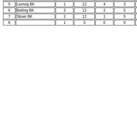
5
Lemvig BK
1
12
4
3
6
Balling BK
3
12
2
5
7
Struer BK
2
12
1
5
8
1
0
0
0