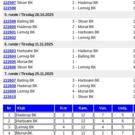
222597
Struer BK
2
-
Haderup BK
222598
1
-
Lemvig BK
5. runde / Tirsdag 28.10.2025
222599
Balling BK
3
-
Struer BK
222600
Haderup BK
2
-
Morsø BK
222601
Lemvig BK
1
-
Harboøre BK
222602
1
-
Lemvig BK
6. runde / Tirsdag 11.11.2025
222603
Harboøre BK
1
-
Haderup BK
222604
Lemvig BK
1
-
Balling BK
222605
Morsø BK
1
-
222606
Struer BK
2
-
Lemvig BK
7. runde / Tirsdag 25.11.2025
222607
Balling BK
3
-
Harboøre BK
222608
Haderup BK
2
-
Lemvig BK
222609
Lemvig BK
4
-
Morsø BK
222610
1
-
Struer BK
Nr
Klub
H.nr
Kam.
Vun.
Uafg.
1
Haderup BK
2
12
7
5
2
Harboøre BK
1
12
4
6
3
Lemvig BK
4
12
4
5
4
Morsø BK
1
12
2
7