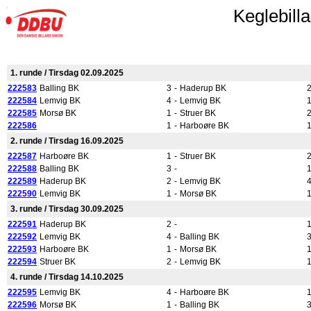
Keglebill
1. runde / Tirsdag 02.09.2025
222583
Balling BK
3
-
Haderup BK
222584
Lemvig BK
4
-
Lemvig BK
222585
Morsø BK
1
-
Struer BK
222586
1
-
Harboøre BK
2. runde / Tirsdag 16.09.2025
222587
Harboøre BK
1
-
Struer BK
222588
Balling BK
3
-
222589
Haderup BK
2
-
Lemvig BK
222590
Lemvig BK
1
-
Morsø BK
3. runde / Tirsdag 30.09.2025
222591
Haderup BK
2
-
222592
Lemvig BK
4
-
Balling BK
222593
Harboøre BK
1
-
Morsø BK
222594
Struer BK
2
-
Lemvig BK
4. runde / Tirsdag 14.10.2025
222595
Lemvig BK
4
-
Harboøre BK
222596
Morsø BK
1
-
Balling BK