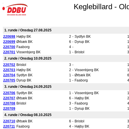
Keglebillard - O
1. runde / Onsdag 27.08.2025
220698
Højby BK
2
-
Sydfyn BK
220699
Ørbæk BK
6
-
Dyrup BK
220700
Faaborg
4
-
220701
Vissenbjerg BK
1
-
Bristol
2. runde / Onsdag 10.09.2025
220702
Bristol
3
-
220703
Højby BK
2
-
Vissenbjerg BK
220704
Sydfyn BK
1
-
Ørbæk BK
220705
Dyrup BK
1
-
Faaborg
3. runde / Onsdag 24.09.2025
220706
Sydfyn BK
1
-
Vissenbjerg BK
220707
Ørbæk BK
6
-
Højby BK
220708
Bristol
3
-
Faaborg
220709
1
-
Dyrup BK
4. runde / Onsdag 08.10.2025
220710
Ørbæk BK
6
-
Bristol
220711
Faaborg
4
-
Højby BK