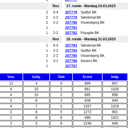
Res
17. runde - Mandag 24.03.2025
2
0-4
207778
Sydfyn BK
2
2-2
207779
Søndersø BK
2
2-2
207780
Vissenbjerg BK
1
207781
1
2-2
207782
Fraugde BK
Res
18. runde - Mandag 31.03.2025
1
0-4
207783
Søndersø BK
1
2-2
207784
Sydfyn BK
2
2-2
207785
Vissenbjerg BK
1
3-1
207786
Assens BK
1
207787
Vun.
Uafg.
Tabt
Score
Indg.
12
4
0
899
907
4
10
2
881
1026
4
10
2
895
898
5
8
3
838
949
4
7
5
1267
1019
3
8
5
1272
901
2
8
6
688
1021
3
5
8
2246
948