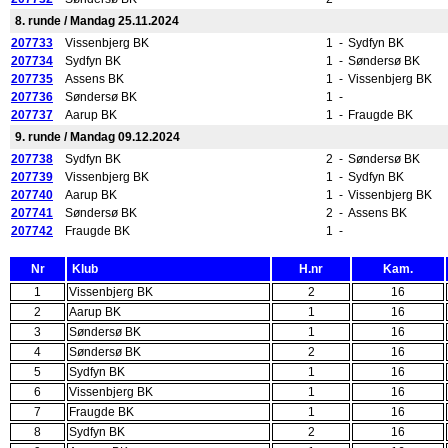
8. runde / Mandag 25.11.2024
207733
Vissenbjerg BK
1
-
Sydfyn BK
207734
Sydfyn BK
1
-
Søndersø BK
207735
Assens BK
1
-
Vissenbjerg BK
207736
Søndersø BK
1
-
207737
Aarup BK
1
-
Fraugde BK
9. runde / Mandag 09.12.2024
207738
Sydfyn BK
2
-
Søndersø BK
207739
Vissenbjerg BK
1
-
Sydfyn BK
207740
Aarup BK
1
-
Vissenbjerg BK
207741
Søndersø BK
2
-
Assens BK
207742
Fraugde BK
1
-
Nr
Klub
H.nr
Kam.
1
Vissenbjerg BK
2
16
2
Aarup BK
1
16
3
Søndersø BK
1
16
4
Søndersø BK
2
16
5
Sydfyn BK
1
16
6
Vissenbjerg BK
1
16
7
Fraugde BK
1
16
8
Sydfyn BK
2
16