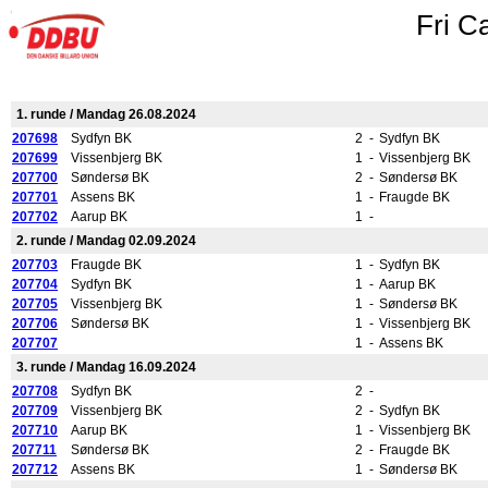
Fri C
1. runde / Mandag 26.08.2024
207698
Sydfyn BK
2
-
Sydfyn BK
207699
Vissenbjerg BK
1
-
Vissenbjerg BK
207700
Søndersø BK
2
-
Søndersø BK
207701
Assens BK
1
-
Fraugde BK
207702
Aarup BK
1
-
2. runde / Mandag 02.09.2024
207703
Fraugde BK
1
-
Sydfyn BK
207704
Sydfyn BK
1
-
Aarup BK
207705
Vissenbjerg BK
1
-
Søndersø BK
207706
Søndersø BK
1
-
Vissenbjerg BK
207707
1
-
Assens BK
3. runde / Mandag 16.09.2024
207708
Sydfyn BK
2
-
207709
Vissenbjerg BK
2
-
Sydfyn BK
207710
Aarup BK
1
-
Vissenbjerg BK
207711
Søndersø BK
2
-
Fraugde BK
207712
Assens BK
1
-
Søndersø BK