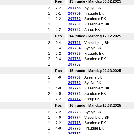
Res
13. runde - Mandag 03.02.2025
2
2-2
207758
Sydfyn BK
1
3-1
207759
Fraugde BK
1
2-2
207760
Søndersø BK
2
207761
Vissenbjerg BK
1
2-2
207762
Aarup BK
Res
14. runde - Mandag 17.02.2025
2
0-4
207763
Vissenbjerg BK
1
0-4
207764
Sydfyn BK
1
2-2
207765
Fraugde BK
2
0-4
207766
Søndersø BK
1
207767
Res
15. runde - Mandag 03.03.2025
1
4-0
207768
Assens BK
1
207769
Sydfyn BK
1
4-0
207770
Vissenbjerg BK
2
4-0
207771
Søndersø BK
1
2-2
207772
Aarup BK
Res
16. runde - Mandag 17.03.2025
2
2-2
207773
Sydfyn BK
1
4-0
207774
Vissenbjerg BK
1
2-2
207775
Søndersø BK
1
4-0
207776
Fraugde BK
1
207777