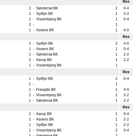
Res
2
-
Søndersø BK
2
0-4
1
-
Sydfyn BK
1
2-2
1
-
Vissenbjerg BK
1
0-4
2
-
1
1
-
Assens BK
1
4-0
Res
2
-
Sydfyn BK
2
4-0
1
-
Assens BK
1
0-4
1
-
Søndersø BK
1
2-2
2
-
Aarup BK
1
2-2
1
-
Vissenbjerg BK
1
Res
1
-
Sydfyn BK
2
0-4
1
-
1
1
-
Fraugde BK
1
4-0
2
-
Vissenbjerg BK
2
2-2
1
-
Søndersø BK
1
2-2
Res
2
-
Aarup BK
1
0-4
1
-
Assens BK
1
2-2
1
-
Sydfyn BK
1
2-2
1
-
Vissenbjerg BK
2
0-4
1
-
Søndersø BK
2