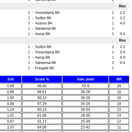
Res
2
-
Vissenbjerg BK
1
2-2
2
-
Sydfyn BK
1
2-2
2
-
Assens BK
1
4-0
1
-
Søndersø BK
1
1
-
Aarup BK
1
0-4
Res
1
-
Sydfyn BK
2
2-2
1
-
Vissenbjerg BK
1
0-4
2
-
Aarup BK
1
4-0
1
-
Søndersø BK
2
0-4
1
-
Fraugde BK
1
Snit
Score %
Indv. point
MP.
0,99
96,88
55-9
28
0,86
88,81
36-28
18
1,00
86,14
36-28
18
0,88
87,29
35-29
18
1,24
85,15
30-34
15
1,41
81,96
28-36
14
0,67
81,13
25-39
12
2,37
84,06
22-42
11