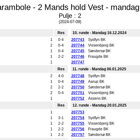
arambole - 2 Mands hold Vest - mandag 
Pulje : 2
(2024-07-09)
Res
10. runde - Mandag 16.12.2024
1
0-4
207743
Sydfyn BK
2
0-4
207744
Vissenbjerg BK
1
0-4
207745
Søndersø BK
1
2-2
207746
Fraugde BK
1
207747
Res
11. runde - Mandag 06.01.2025
2
4-0
207748
Sydfyn BK
1
0-4
207749
Aarup BK
2
2-2
207750
Søndersø BK
2
0-4
207751
Vissenbjerg BK
1
207752
Assens BK
Res
12. runde - Mandag 20.01.2025
1
207753
1
3-1
207754
Sydfyn BK
1
2-2
207755
Vissenbjerg BK
1
2-2
207756
Fraugde BK
1
2-2
207757
Søndersø BK