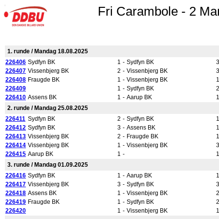
Fri Carambole - 2 Ma
1. runde / Mandag 18.08.2025
226406
Sydfyn BK
1
-
Sydfyn BK
226407
Vissenbjerg BK
2
-
Vissenbjerg BK
226408
Fraugde BK
1
-
Vissenbjerg BK
226409
1
-
Sydfyn BK
226410
Assens BK
1
-
Aarup BK
2. runde / Mandag 25.08.2025
226411
Sydfyn BK
2
-
Sydfyn BK
226412
Sydfyn BK
3
-
Assens BK
226413
Vissenbjerg BK
2
-
Fraugde BK
226414
Vissenbjerg BK
1
-
Vissenbjerg BK
226415
Aarup BK
1
-
3. runde / Mandag 01.09.2025
226416
Sydfyn BK
1
-
Aarup BK
226417
Vissenbjerg BK
3
-
Sydfyn BK
226418
Assens BK
1
-
Vissenbjerg BK
226419
Fraugde BK
1
-
Sydfyn BK
226420
1
-
Vissenbjerg BK