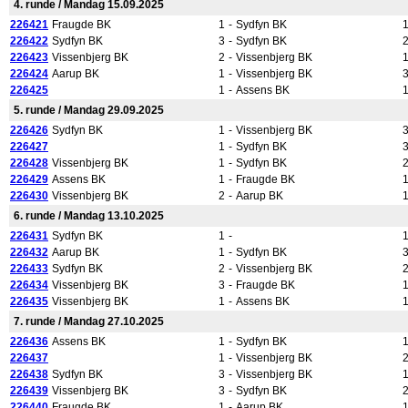
4. runde / Mandag 15.09.2025
226421
Fraugde BK
1
-
Sydfyn BK
226422
Sydfyn BK
3
-
Sydfyn BK
226423
Vissenbjerg BK
2
-
Vissenbjerg BK
226424
Aarup BK
1
-
Vissenbjerg BK
226425
1
-
Assens BK
5. runde / Mandag 29.09.2025
226426
Sydfyn BK
1
-
Vissenbjerg BK
226427
1
-
Sydfyn BK
226428
Vissenbjerg BK
1
-
Sydfyn BK
226429
Assens BK
1
-
Fraugde BK
226430
Vissenbjerg BK
2
-
Aarup BK
6. runde / Mandag 13.10.2025
226431
Sydfyn BK
1
-
226432
Aarup BK
1
-
Sydfyn BK
226433
Sydfyn BK
2
-
Vissenbjerg BK
226434
Vissenbjerg BK
3
-
Fraugde BK
226435
Vissenbjerg BK
1
-
Assens BK
7. runde / Mandag 27.10.2025
226436
Assens BK
1
-
Sydfyn BK
226437
1
-
Vissenbjerg BK
226438
Sydfyn BK
3
-
Vissenbjerg BK
226439
Vissenbjerg BK
3
-
Sydfyn BK
226440
Fraugde BK
1
-
Aarup BK