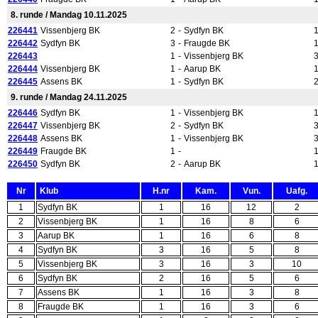
8. runde / Mandag 10.11.2025
226441
Vissenbjerg BK
2
-
Sydfyn BK
226442
Sydfyn BK
3
-
Fraugde BK
226443
1
-
Vissenbjerg BK
226444
Vissenbjerg BK
1
-
Aarup BK
226445
Assens BK
1
-
Sydfyn BK
9. runde / Mandag 24.11.2025
226446
Sydfyn BK
1
-
Vissenbjerg BK
226447
Vissenbjerg BK
2
-
Sydfyn BK
226448
Assens BK
1
-
Vissenbjerg BK
226449
Fraugde BK
1
-
226450
Sydfyn BK
2
-
Aarup BK
Nr
Klub
H.nr
Kam.
Vun.
Uafg.
1
Sydfyn BK
1
16
12
2
2
Vissenbjerg BK
1
16
8
6
3
Aarup BK
1
16
6
8
4
Sydfyn BK
3
16
5
8
5
Vissenbjerg BK
3
16
3
10
6
Sydfyn BK
2
16
5
6
7
Assens BK
1
16
3
8
8
Fraugde BK
1
16
3
6