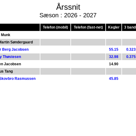
Årssnit
Sæson : 2026 - 2027
Telefon (mobil)
Telefon (fast-net)
Kegler
3 band
 Munk
Martin Søndergaard
r Berg Jacobsen
55.15
0.323
y Thøstesen
32.98
0.375
en Jacobsen
14.90
s Tang
Skovbro Rasmussen
45.85