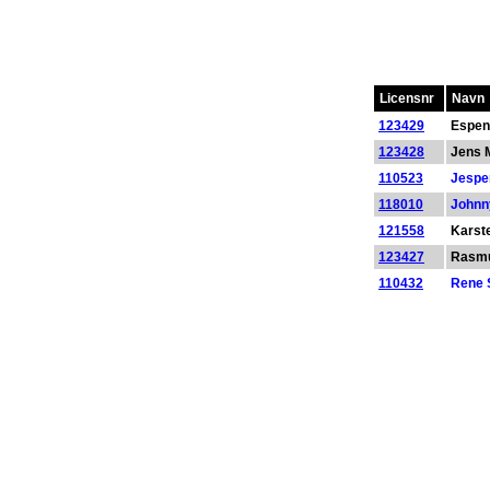
Licensnr
Navn
123429
Espen
123428
Jens 
110523
Jespe
118010
Johnn
121558
Karst
123427
Rasmu
110432
Rene 