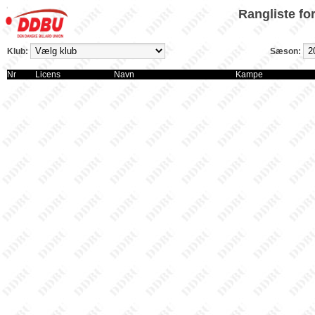
Rangliste fo
Klub:
Sæson:
Nr
Licens
Navn
Kampe